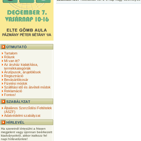
Tartalom
Rólunk
Mi van itt?
Az áruház kialakítása,
termékkategóriák
Árutípusok, árujelölések
Regisztráció
Bevásárlókosár
Fizetési módok
Szállítási idő és átvételi módok
Reklamáció
Fontos!
Általános Szerződési Feltételek
(ÁSZF)
Adatvédelmi szabályzat
Ha szeretnél értesülni a frissen
megjelent vagy újonnan beérkezett
kiadványokról, akkor iratkozz fel
napi hírlevelünkre!