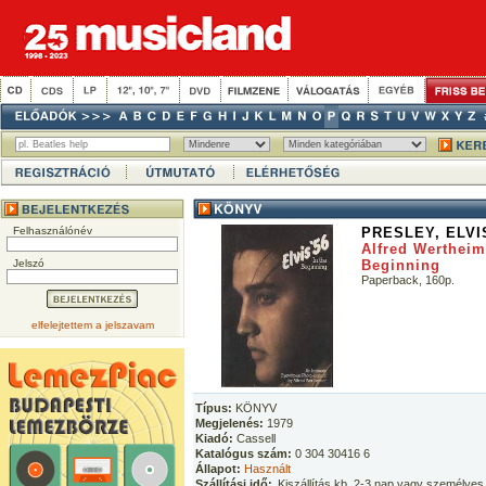
Felhasználónév
PRESLEY, ELVI
Alfred Wertheime
Jelszó
Beginning
Paperback, 160p.
elfelejtettem a jelszavam
Típus:
KÖNYV
Megjelenés:
1979
Kiadó:
Cassell
Katalógus szám:
0 304 30416 6
Állapot:
Használt
Szállítási idő:
Kiszállítás kb. 2-3 nap vagy személyes