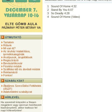
1
Sound Of Home 4:32
2
Stand By You 6:07
3
So Deadly 4:28
4
Sound Of Home (Video)
Tartalom
Rólunk
Mi van itt?
Az áruház kialakítása,
termékkategóriák
Árutípusok, árujelölések
Regisztráció
Bevásárlókosár
Fizetési módok
Szállítási idő és átvételi módok
Reklamáció
Fontos!
Általános Szerződési Feltételek
(ÁSZF)
Adatvédelmi szabályzat
Ha szeretnél értesülni a frissen
megjelent vagy újonnan beérkezett
kiadványokról, akkor iratkozz fel
napi hírlevelünkre!