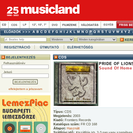
Felhasználónév
PRIDE OF LION
Sound Of Home
Jelszó
elfelejtettem a jelszavam
Típus:
CDS
Megjelenés:
2003
Kiadó:
Frontiers Records
Katalógus szám:
FR CD 168
Állapot:
Használt
Szállítási idő:
Kiszállítás kb. 2-3 nap vagy személyes