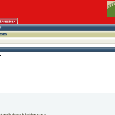
S
 átvétel budapesti boltunkban azonnal