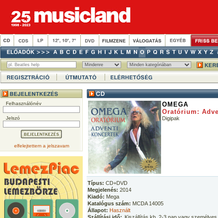
Felhasználónév
OMEGA
Oratórium: Adve
Jelszó
Digipak
elfelejtettem a jelszavam
Típus:
CD+DVD
Megjelenés:
2014
Kiadó:
Mega
Katalógus szám:
MCDA 14005
Állapot:
Használt
Szállítási idő:
Kiszállítás kb. 2-3 nap vagy személyes