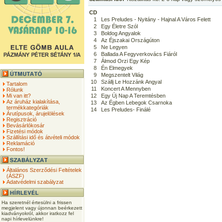
CD
1
Les Preludes - Nyitány - Hajnal A Város Felett
2
Egy Életre Szól
3
Boldog Angyalok
4
Az Éjszakai Országúton
5
Ne Legyen
6
Ballada A Fegyverkovács Fiáról
7
Álmod Orzi Egy Kép
8
Én Elmegyek
9
Megszentelt Világ
10
Szállj Le Hozzánk Angyal
Tartalom
11
Koncert A Mennyben
Rólunk
Mi van itt?
12
Egy Új Nap A Teremtésben
Az áruház kialakítása,
13
Az Égben Lebegok Csarnoka
termékkategóriák
14
Les Preludes- Finálé
Árutípusok, árujelölések
Regisztráció
Bevásárlókosár
Fizetési módok
Szállítási idő és átvételi módok
Reklamáció
Fontos!
Általános Szerződési Feltételek
(ÁSZF)
Adatvédelmi szabályzat
Ha szeretnél értesülni a frissen
megjelent vagy újonnan beérkezett
kiadványokról, akkor iratkozz fel
napi hírlevelünkre!