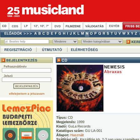
Felhasználónév
NEMESIS
Abraxas
Jelszó
elfelejtettem a jelszavam
Típus:
CD
Megjelenés:
1999
Kiadó:
GuLa Records
Katalógus szám:
GU LA-001
Állapot:
Használt
Szállítási idő:
Kiszállítás kb. 2-3 nap vagy személyes