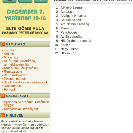
1
A Kígyó Szeme
2
Abraxas
3
A Végzet Hatalma
4
Szürke Szoba
5
Arc Nélküli Ellenség
6
Mama Sír
7
Psychogeist
8
Az Elszakadás
9
Hűség (Instrumental)
10
Éden?
11
Négy Tükör
Tartalom
12
Utolsó Kép
Rólunk
Mi van itt?
Az áruház kialakítása,
termékkategóriák
Árutípusok, árujelölések
Regisztráció
Bevásárlókosár
Fizetési módok
Szállítási idő és átvételi módok
Reklamáció
Fontos!
Általános Szerződési Feltételek
(ÁSZF)
Adatvédelmi szabályzat
Ha szeretnél értesülni a frissen
megjelent vagy újonnan beérkezett
kiadványokról, akkor iratkozz fel
napi hírlevelünkre!