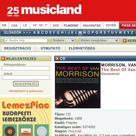
Felhasználónév
MORRISON, VA
The Best Of Van
Jelszó
Remastered
elfelejtettem a jelszavam
Típus:
CD
Megjelenés:
1998
Kiadó:
Polydor
Katalógus szám:
5374592
Állapot:
Használt
Szállítási idő:
Kiszállítás kb. 2-3 nap vagy személyes