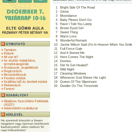
1
Bright Side Of The Road
2
Gloria
3
Moondance
4
Baby Please Don't Go
5
Have I Told You Lately
6
Brown Eyed Girl
7
Sweet Thing
8
Warm Love
9
Wonderful Remark
10
Jackie Wilson Said (I'm In Heaven When You Smil
11
Full Force Gale
Tartalom
12
And It Stoned Me
Rólunk
Mi van itt?
13
Here Comes The Night
Az áruház kialakítása,
14
Domino
termékkategóriák
15
Did Ye Get Healed?
Árutípusok, árujelölések
16
Wild Night
Regisztráció
17
Cleaning Windows
Bevásárlókosár
18
Whenever God Shines His Light
Fizetési módok
Szállítási idő és átvételi módok
19
Queen Of The Slipstream
Reklamáció
20
Dweller On The Threshold
Fontos!
Általános Szerződési Feltételek
(ÁSZF)
Adatvédelmi szabályzat
Ha szeretnél értesülni a frissen
megjelent vagy újonnan beérkezett
kiadványokról, akkor iratkozz fel
napi hírlevelünkre!