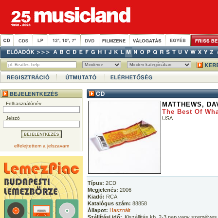
Felhasználónév
MATTHEWS, DA
The Best Of Wha
Jelszó
USA
elfelejtettem a jelszavam
Típus:
2CD
Megjelenés:
2006
Kiadó:
RCA
Katalógus szám:
88858
Állapot:
Használt
Szállítási idő:
Kiszállítás kb. 2-3 nap vagy személyes