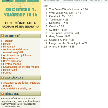
CD1
1
The Best of What's Around - 4:16
2
What Would You Say - 3:42
3
Crash into Me - 5:16
4
Too Much - 4:21
5
Rapunzel - 6:00
6
Crush - 8:09
7
So Right - 4:40
8
The Space Between - 4:03
9
Grey Street - 5:07
10
Grace Is Gone - 4:38
Tartalom
11
Hunger for the Great Light - 4:21
Rólunk
Mi van itt?
12
American Baby - 4:35
Az áruház kialakítása,
termékkategóriák
Árutípusok, árujelölések
Regisztráció
Bevásárlókosár
Fizetési módok
Szállítási idő és átvételi módok
Reklamáció
Fontos!
Általános Szerződési Feltételek
(ÁSZF)
Adatvédelmi szabályzat
Ha szeretnél értesülni a frissen
megjelent vagy újonnan beérkezett
kiadványokról, akkor iratkozz fel
napi hírlevelünkre!