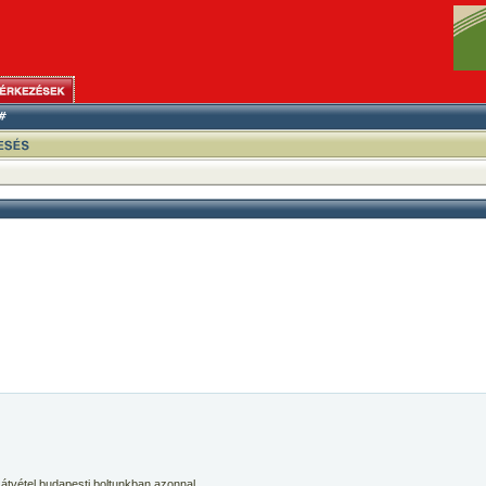
 átvétel budapesti boltunkban azonnal