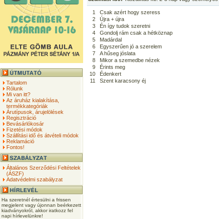
1
Csak azért hogy szeress
2
Újra + újra
3
Én így tudok szeretni
4
Gondolj rám csak a hétköznap
5
Madárdal
6
Egyszerűen jó a szerelem
7
A hűseg jóslata
8
Mikor a szemedbe nézek
9
Érints meg
10
Édenkert
11
Szent karacsony éj
Tartalom
Rólunk
Mi van itt?
Az áruház kialakítása,
termékkategóriák
Árutípusok, árujelölések
Regisztráció
Bevásárlókosár
Fizetési módok
Szállítási idő és átvételi módok
Reklamáció
Fontos!
Általános Szerződési Feltételek
(ÁSZF)
Adatvédelmi szabályzat
Ha szeretnél értesülni a frissen
megjelent vagy újonnan beérkezett
kiadványokról, akkor iratkozz fel
napi hírlevelünkre!