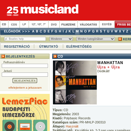
Felhasználónév
MANHATTAN
Újra + Újra
Jelszó
Dedikált!
elfelejtettem a jelszavam
Típus:
CD
Megjelenés:
2003
Kiadó:
Polybasic Records
Katalógus szám:
PR-MHLP-200310
Állapot:
Használt
Szállítási idő:
Kiszállítás kb. 2-3 nap vagy személyes