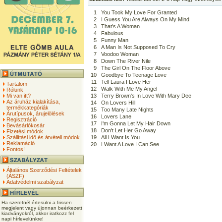
1
You Took My Love For Granted
2
I Guess You Are Always On My Mind
3
That's A Woman
4
Fabulous
5
Funny Man
6
A Man Is Not Supposed To Cry
7
Voodoo Woman
8
Down The River Nile
9
The Girl On The Floor Above
10
Goodbye To Teenage Love
11
Tell Laura I Love Her
Tartalom
12
Walk With Me My Angel
Rólunk
Mi van itt?
13
Terry Brown's In Love With Mary Dee
Az áruház kialakítása,
14
On Lovers Hill
termékkategóriák
15
Too Many Late Nights
Árutípusok, árujelölések
16
Lovers Lane
Regisztráció
17
I'm Gonna Let My Hair Down
Bevásárlókosár
18
Don't Let Her Go Away
Fizetési módok
Szállítási idő és átvételi módok
19
All I Want Is You
Reklamáció
20
I Want A Love I Can See
Fontos!
Általános Szerződési Feltételek
(ÁSZF)
Adatvédelmi szabályzat
Ha szeretnél értesülni a frissen
megjelent vagy újonnan beérkezett
kiadványokról, akkor iratkozz fel
napi hírlevelünkre!