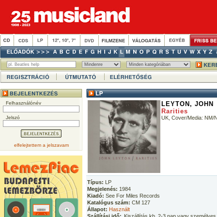
Felhasználónév
LEYTON, JOHN
Rarities
Jelszó
UK, Cover/Media: NM/
elfelejtettem a jelszavam
Típus:
LP
Megjelenés:
1984
Kiadó:
See For Miles Records
Katalógus szám:
CM 127
Állapot:
Használt
Szállítási idő:
Kiszállítás kb. 2-3 nap vagy személyes