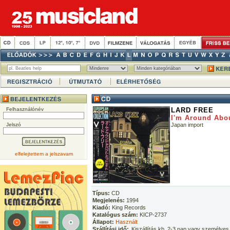
Felhasználónév
LARD FREE
I'm Around Abo
Jelszó
Japan import
elfelejtettem a jelszavam
Típus:
CD
Megjelenés:
1994
Kiadó:
King Records
Katalógus szám:
KICP-2737
Állapot:
Használt
Szállítási idő:
Kiszállítás kb. 2-3 nap vagy személyes