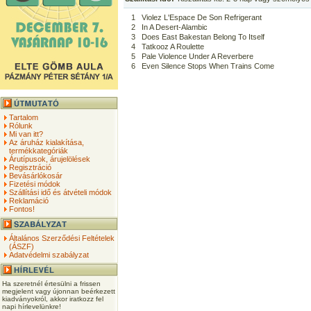
1
Violez L'Espace De Son Refrigerant
2
In A Desert-Alambic
3
Does East Bakestan Belong To Itself
4
Tatkooz A Roulette
5
Pale Violence Under A Reverbere
6
Even Silence Stops When Trains Come
Tartalom
Rólunk
Mi van itt?
Az áruház kialakítása,
termékkategóriák
Árutípusok, árujelölések
Regisztráció
Bevásárlókosár
Fizetési módok
Szállítási idő és átvételi módok
Reklamáció
Fontos!
Általános Szerződési Feltételek
(ÁSZF)
Adatvédelmi szabályzat
Ha szeretnél értesülni a frissen
megjelent vagy újonnan beérkezett
kiadványokról, akkor iratkozz fel
napi hírlevelünkre!