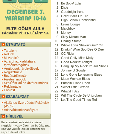
1
Be Bop A Lula
2
Dixie
3
Goodnight Irene
4
Great Balls Of Fire
5
High School Confidential
6
Lewis Boogie
7
Matchbox
8
Money
9
Sixty Minute Man
10
Ubangi Stomp
11
Whole Lotta Shakin' Goin' On
12
Drinkin' Wine Spo Dee O Dee
Tartalom
13
CC Rider
Rólunk
Mi van itt?
14
Good Golly Miss Molly
Az áruház kialakítása,
15
Good Rockin' Tonight
termékkategóriák
16
Hang Up My Rock 'n' Roll Shoes
Árutípusok, árujelölések
17
Johnny B Goode
Regisztráció
18
Long Gone Lonesome Blues
Bevásárlókosár
19
Mean Woman Blues
Fizetési módok
Szállítási idő és átvételi módok
20
Pumpin' Piano Rock
Reklamáció
21
Sweet Little Sixteen
Fontos!
22
What'd I Say
23
Will The Circle Be Unbroken
24
Let The Good Times Roll
Általános Szerződési Feltételek
(ÁSZF)
Adatvédelmi szabályzat
Ha szeretnél értesülni a frissen
megjelent vagy újonnan beérkezett
kiadványokról, akkor iratkozz fel
napi hírlevelünkre!