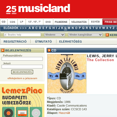
Felhasználónév
LEWIS, JERRY 
The Collection
Jelszó
elfelejtettem a jelszavam
Típus:
CD
Megjelenés:
1986
Kiadó:
Castle Communications
Katalógus szám:
CCSCD 143
Állapot:
Használt