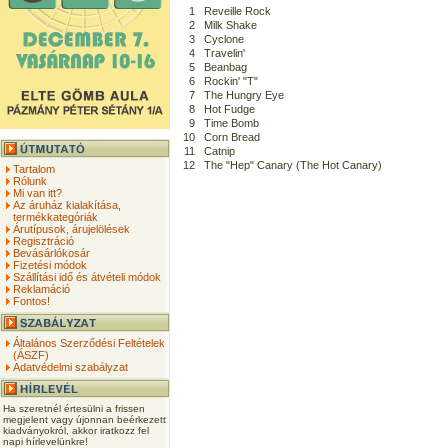
1
Reveille Rock
2
Milk Shake
3
Cyclone
4
Travelin'
5
Beanbag
6
Rockin' "T"
7
The Hungry Eye
8
Hot Fudge
9
Time Bomb
10
Corn Bread
11
Catnip
12
The "Hep" Canary (The Hot Canary)
Tartalom
Rólunk
Mi van itt?
Az áruház kialakítása,
termékkategóriák
Árutípusok, árujelölések
Regisztráció
Bevásárlókosár
Fizetési módok
Szállítási idő és átvételi módok
Reklamáció
Fontos!
Általános Szerződési Feltételek
(ÁSZF)
Adatvédelmi szabályzat
Ha szeretnél értesülni a frissen
megjelent vagy újonnan beérkezett
kiadványokról, akkor iratkozz fel
napi hírlevelünkre!