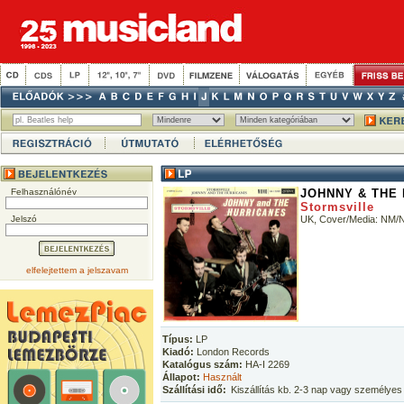
Felhasználónév
JOHNNY & THE
Stormsville
Jelszó
UK, Cover/Media: NM/
elfelejtettem a jelszavam
Típus:
LP
Kiadó:
London Records
Katalógus szám:
HA-I 2269
Állapot:
Használt
Szállítási idő:
Kiszállítás kb. 2-3 nap vagy személyes