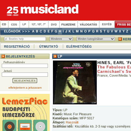
Felhasználónév
HINES, EARL 'F
The Fabulous Ea
Jelszó
Carmichael's S
France, Cover/Media:
elfelejtettem a jelszavam
Típus:
LP
Kiadó:
Music For Pleasure
Katalógus szám:
MFP 5017
Állapot:
Használt
Szállítási idő:
Kiszállítás kb. 2-3 nap vagy személyes