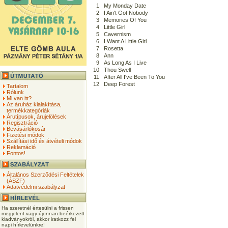
1
My Monday Date
2
I Ain't Got Nobody
3
Memories Of You
4
Little Girl
5
Cavernism
6
I Want A Little Girl
7
Rosetta
8
Ann
9
As Long As I Live
10
Thou Swell
11
After All I've Been To You
12
Deep Forest
Tartalom
Rólunk
Mi van itt?
Az áruház kialakítása,
termékkategóriák
Árutípusok, árujelölések
Regisztráció
Bevásárlókosár
Fizetési módok
Szállítási idő és átvételi módok
Reklamáció
Fontos!
Általános Szerződési Feltételek
(ÁSZF)
Adatvédelmi szabályzat
Ha szeretnél értesülni a frissen
megjelent vagy újonnan beérkezett
kiadványokról, akkor iratkozz fel
napi hírlevelünkre!