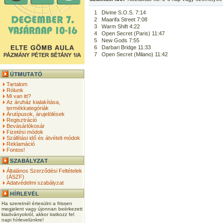
1
Divine S.O.S. 7:14
2
Maarifa Street 7:08
3
Warm Shift 4:22
4
Open Secret (Paris) 11:47
5
New Gods 7:55
6
Darbari Bridge 11:33
7
Open Secret (Milano) 11:42
Tartalom
Rólunk
Mi van itt?
Az áruház kialakítása,
termékkategóriák
Árutípusok, árujelölések
Regisztráció
Bevásárlókosár
Fizetési módok
Szállítási idő és átvételi módok
Reklamáció
Fontos!
Általános Szerződési Feltételek
(ÁSZF)
Adatvédelmi szabályzat
Ha szeretnél értesülni a frissen
megjelent vagy újonnan beérkezett
kiadványokról, akkor iratkozz fel
napi hírlevelünkre!