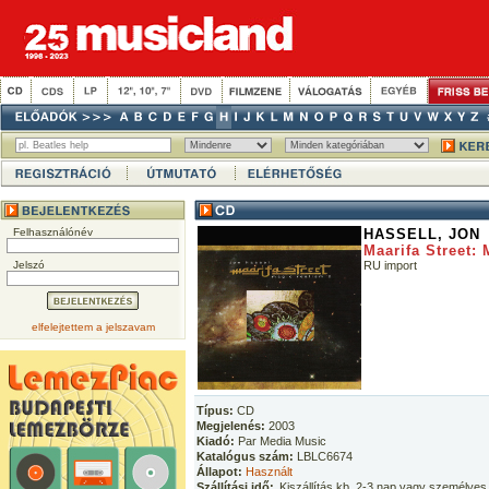
Felhasználónév
HASSELL, JON
Maarifa Street:
Jelszó
RU import
elfelejtettem a jelszavam
Típus:
CD
Megjelenés:
2003
Kiadó:
Par Media Music
Katalógus szám:
LBLC6674
Állapot:
Használt
Szállítási idő:
Kiszállítás kb. 2-3 nap vagy személyes