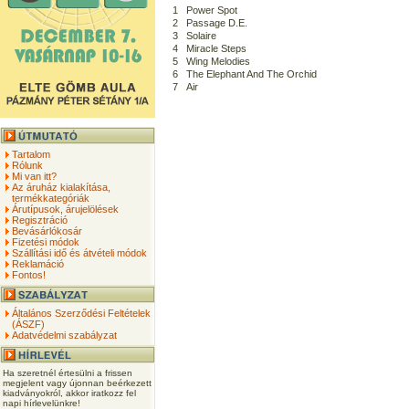
1
Power Spot
2
Passage D.E.
3
Solaire
4
Miracle Steps
5
Wing Melodies
6
The Elephant And The Orchid
7
Air
Tartalom
Rólunk
Mi van itt?
Az áruház kialakítása,
termékkategóriák
Árutípusok, árujelölések
Regisztráció
Bevásárlókosár
Fizetési módok
Szállítási idő és átvételi módok
Reklamáció
Fontos!
Általános Szerződési Feltételek
(ÁSZF)
Adatvédelmi szabályzat
Ha szeretnél értesülni a frissen
megjelent vagy újonnan beérkezett
kiadványokról, akkor iratkozz fel
napi hírlevelünkre!