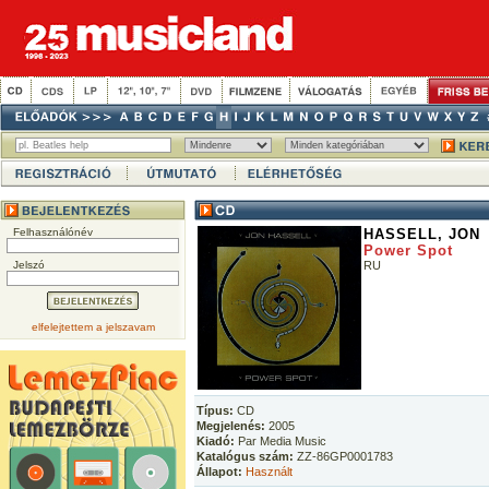
Felhasználónév
HASSELL, JON
Power Spot
Jelszó
RU
elfelejtettem a jelszavam
Típus:
CD
Megjelenés:
2005
Kiadó:
Par Media Music
Katalógus szám:
ZZ-86GP0001783
Állapot:
Használt