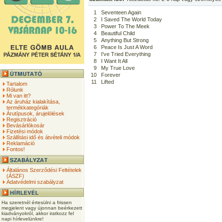
1
Seventeen Again
2
I Saved The World Today
3
Power To The Meek
4
Beautiful Child
5
Anything But Strong
6
Peace Is Just A Word
7
I've Tried Everything
8
I Want It All
9
My True Love
10
Forever
11
Lifted
Tartalom
Rólunk
Mi van itt?
Az áruház kialakítása,
termékkategóriák
Árutípusok, árujelölések
Regisztráció
Bevásárlókosár
Fizetési módok
Szállítási idő és átvételi módok
Reklamáció
Fontos!
Általános Szerződési Feltételek
(ÁSZF)
Adatvédelmi szabályzat
Ha szeretnél értesülni a frissen
megjelent vagy újonnan beérkezett
kiadványokról, akkor iratkozz fel
napi hírlevelünkre!