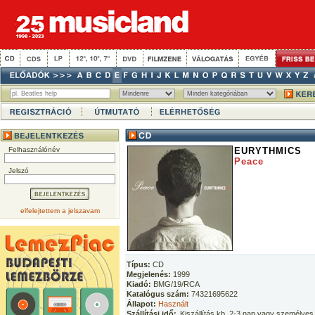
Felhasználónév
EURYTHMICS
Peace
Jelszó
elfelejtettem a jelszavam
Típus:
CD
Megjelenés:
1999
Kiadó:
BMG/19/RCA
Katalógus szám:
74321695622
Állapot:
Használt
Szállítási idő:
Kiszállítás kb. 2-3 nap vagy személyes