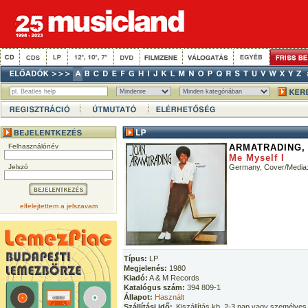
Felhasználónév
ARMATRADING,
Me Myself I
Jelszó
Germany, Cover/Media
elfelejtettem a jelszavam
Típus:
LP
Megjelenés:
1980
Kiadó:
A & M Records
Katalógus szám:
394 809-1
Állapot:
Használt
Szállítási idő:
Kiszállítás kb. 2-3 nap vagy személyes