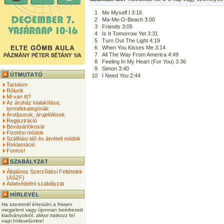
1
Me Myself I 3:16
2
Ma-Me-O-Beach 3:00
3
Friends 3:05
4
Is It Tomorrow Yet 3:31
5
Turn Out The Light 4:19
6
When You Kisses Me 3:14
7
All The Way From America 4:49
8
Feeling In My Heart (For You) 3:36
9
Simon 3:40
10
I Need You 2:44
Tartalom
Rólunk
Mi van itt?
Az áruház kialakítása,
termékkategóriák
Árutípusok, árujelölések
Regisztráció
Bevásárlókosár
Fizetési módok
Szállítási idő és átvételi módok
Reklamáció
Fontos!
Általános Szerződési Feltételek
(ÁSZF)
Adatvédelmi szabályzat
Ha szeretnél értesülni a frissen
megjelent vagy újonnan beérkezett
kiadványokról, akkor iratkozz fel
napi hírlevelünkre!