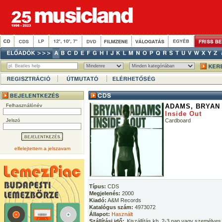
Felhasználónév
ADAMS, BRYAN
Inside Out
Jelszó
Cardboard
elfelejtettem a jelszavam
Típus:
CDS
Megjelenés:
2000
Kiadó:
A&M Records
Katalógus szám:
4973072
Állapot:
Használt
Szállítási idő:
Kiszállítás kb. 2-3 nap vagy személyes