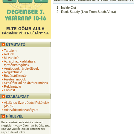
1
Inside Out
2
Rock Steady (Live From South Africa)
Tartalom
Rólunk
Mi van itt?
Az áruház kialakítása,
termékkategóriák
Árutípusok, árujelölések
Regisztráció
Bevásárlókosár
Fizetési módok
Szállítási idő és átvételi módok
Reklamáció
Fontos!
Általános Szerződési Feltételek
(ÁSZF)
Adatvédelmi szabályzat
Ha szeretnél értesülni a frissen
megjelent vagy újonnan beérkezett
kiadványokról, akkor iratkozz fel
napi hírlevelünkre!