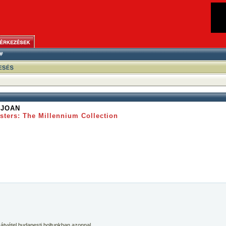
 JOAN
sters: The Millennium Collection
 átvétel budapesti boltunkban azonnal