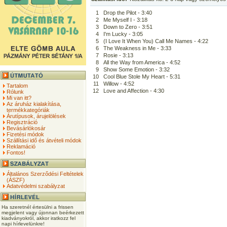
1
Drop the Pilot - 3:40
2
Me Myself I - 3:18
3
Down to Zero - 3:51
4
I'm Lucky - 3:05
5
(I Love It When You) Call Me Names - 4:22
6
The Weakness in Me - 3:33
7
Rosie - 3:13
8
All the Way from America - 4:52
9
Show Some Emotion - 3:32
10
Cool Blue Stole My Heart - 5:31
11
Willow - 4:52
Tartalom
12
Love and Affection - 4:30
Rólunk
Mi van itt?
Az áruház kialakítása,
termékkategóriák
Árutípusok, árujelölések
Regisztráció
Bevásárlókosár
Fizetési módok
Szállítási idő és átvételi módok
Reklamáció
Fontos!
Általános Szerződési Feltételek
(ÁSZF)
Adatvédelmi szabályzat
Ha szeretnél értesülni a frissen
megjelent vagy újonnan beérkezett
kiadványokról, akkor iratkozz fel
napi hírlevelünkre!