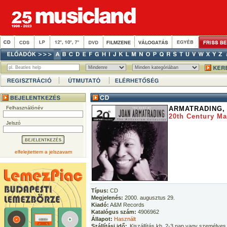
Felhasználónév
ARMATRADING,
20th Century Ma
Jelszó
elfelejtettem a jelszavam
Típus:
CD
Megjelenés:
2000. augusztus 29.
Kiadó:
A&M Records
Katalógus szám:
4906962
Állapot:
Használt
Szállítási idő:
Kiszállítás kb. 2-3 nap vagy személyes