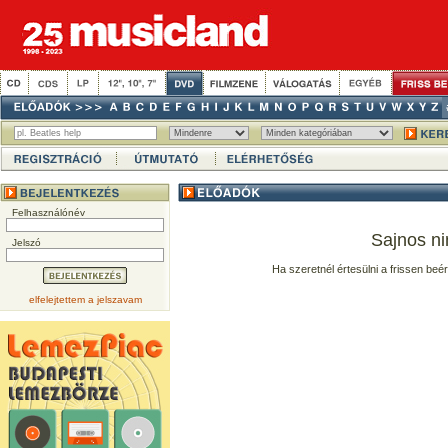
Felhasználónév
Sajnos ni
Jelszó
Ha szeretnél értesülni a frissen beé
elfelejtettem a jelszavam