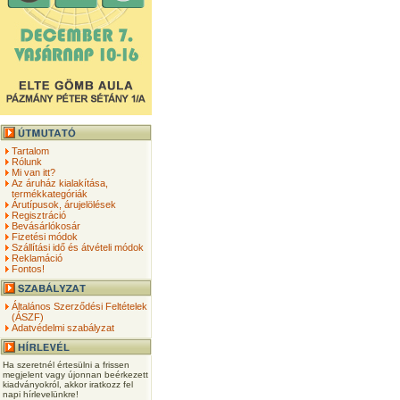
Tartalom
Rólunk
Mi van itt?
Az áruház kialakítása,
termékkategóriák
Árutípusok, árujelölések
Regisztráció
Bevásárlókosár
Fizetési módok
Szállítási idő és átvételi módok
Reklamáció
Fontos!
Általános Szerződési Feltételek
(ÁSZF)
Adatvédelmi szabályzat
Ha szeretnél értesülni a frissen
megjelent vagy újonnan beérkezett
kiadványokról, akkor iratkozz fel
napi hírlevelünkre!