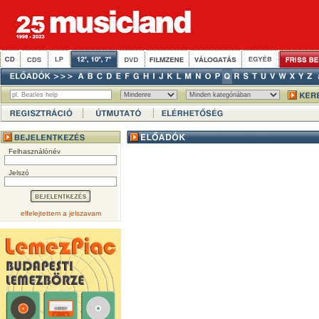
Felhasználónév
Jelszó
elfelejtettem a jelszavam