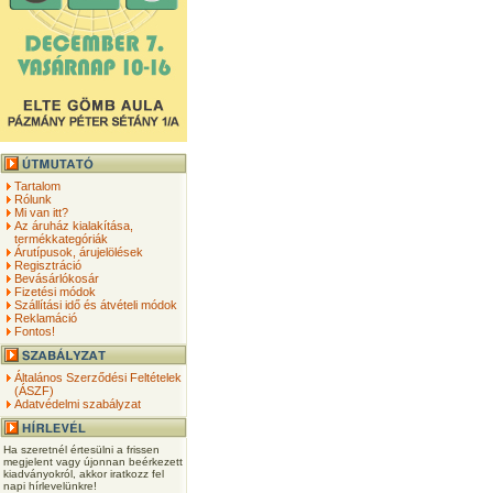
Tartalom
Rólunk
Mi van itt?
Az áruház kialakítása,
termékkategóriák
Árutípusok, árujelölések
Regisztráció
Bevásárlókosár
Fizetési módok
Szállítási idő és átvételi módok
Reklamáció
Fontos!
Általános Szerződési Feltételek
(ÁSZF)
Adatvédelmi szabályzat
Ha szeretnél értesülni a frissen
megjelent vagy újonnan beérkezett
kiadványokról, akkor iratkozz fel
napi hírlevelünkre!