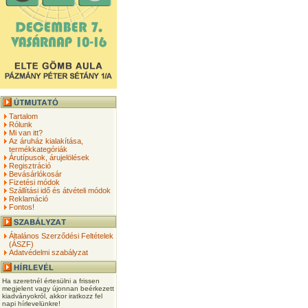
Tartalom
Rólunk
Mi van itt?
Az áruház kialakítása,
termékkategóriák
Árutípusok, árujelölések
Regisztráció
Bevásárlókosár
Fizetési módok
Szállítási idő és átvételi módok
Reklamáció
Fontos!
Általános Szerződési Feltételek
(ÁSZF)
Adatvédelmi szabályzat
Ha szeretnél értesülni a frissen
megjelent vagy újonnan beérkezett
kiadványokról, akkor iratkozz fel
napi hírlevelünkre!