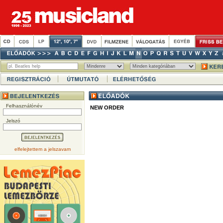
Felhasználónév
NEW ORDER
Jelszó
elfelejtettem a jelszavam