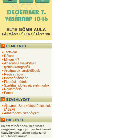
Tartalom
Rólunk
Mi van itt?
Az áruház kialakítása,
termékkategóriák
Árutípusok, árujelölések
Regisztráció
Bevásárlókosár
Fizetési módok
Szállítási idő és átvételi módok
Reklamáció
Fontos!
Általános Szerződési Feltételek
(ÁSZF)
Adatvédelmi szabályzat
Ha szeretnél értesülni a frissen
megjelent vagy újonnan beérkezett
kiadványokról, akkor iratkozz fel
napi hírlevelünkre!