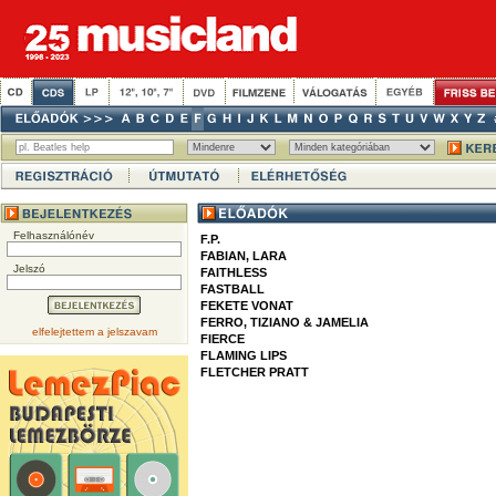
Felhasználónév
F.P.
FABIAN, LARA
Jelszó
FAITHLESS
FASTBALL
FEKETE VONAT
FERRO, TIZIANO & JAMELIA
elfelejtettem a jelszavam
FIERCE
FLAMING LIPS
FLETCHER PRATT