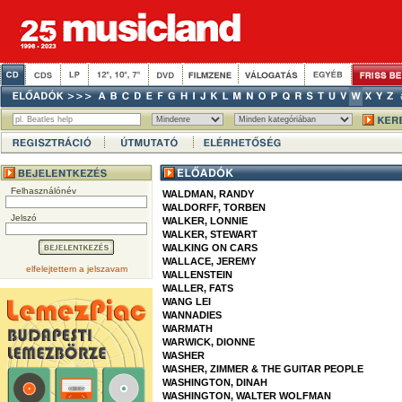
Felhasználónév
WALDMAN, RANDY
WALDORFF, TORBEN
Jelszó
WALKER, LONNIE
WALKER, STEWART
WALKING ON CARS
WALLACE, JEREMY
elfelejtettem a jelszavam
WALLENSTEIN
WALLER, FATS
WANG LEI
WANNADIES
WARMATH
WARWICK, DIONNE
WASHER
WASHER, ZIMMER & THE GUITAR PEOPLE
WASHINGTON, DINAH
WASHINGTON, WALTER WOLFMAN