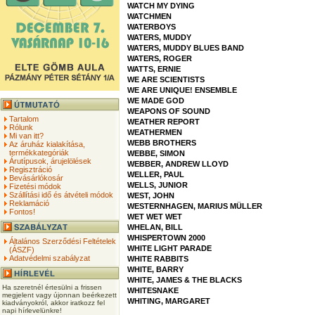
WATCH MY DYING
WATCHMEN
WATERBOYS
WATERS, MUDDY
WATERS, MUDDY BLUES BAND
WATERS, ROGER
WATTS, ERNIE
WE ARE SCIENTISTS
WE ARE UNIQUE! ENSEMBLE
WE MADE GOD
WEAPONS OF SOUND
Tartalom
WEATHER REPORT
Rólunk
WEATHERMEN
Mi van itt?
WEBB BROTHERS
Az áruház kialakítása,
termékkategóriák
WEBBE, SIMON
Árutípusok, árujelölések
WEBBER, ANDREW LLOYD
Regisztráció
WELLER, PAUL
Bevásárlókosár
WELLS, JUNIOR
Fizetési módok
Szállítási idő és átvételi módok
WEST, JOHN
Reklamáció
WESTERNHAGEN, MARIUS MÜLLER
Fontos!
WET WET WET
WHELAN, BILL
WHISPERTOWN 2000
Általános Szerződési Feltételek
WHITE LIGHT PARADE
(ÁSZF)
Adatvédelmi szabályzat
WHITE RABBITS
WHITE, BARRY
WHITE, JAMES & THE BLACKS
Ha szeretnél értesülni a frissen
WHITESNAKE
megjelent vagy újonnan beérkezett
WHITING, MARGARET
kiadványokról, akkor iratkozz fel
napi hírlevelünkre!