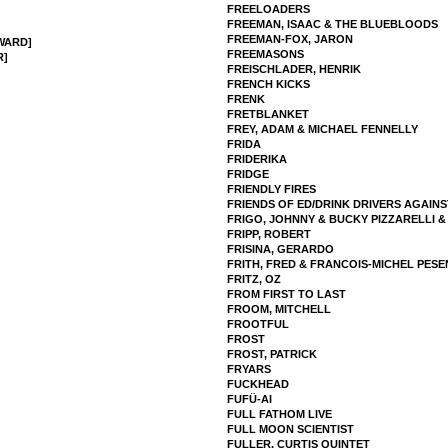
FREELOADERS
FREEMAN, ISAAC & THE BLUEBLOODS
FREEMAN-FOX, JARON
WARD]
FREEMASONS
R]
FREISCHLADER, HENRIK
FRENCH KICKS
FRENK
FRETBLANKET
FREY, ADAM & MICHAEL FENNELLY
FRIDA
FRIDERIKA
FRIDGE
FRIENDLY FIRES
FRIENDS OF ED/DRINK DRIVERS AGAIN
FRIGO, JOHNNY & BUCKY PIZZARELLI &
FRIPP, ROBERT
FRISINA, GERARDO
FRITH, FRED & FRANCOIS-MICHEL PESE
FRITZ, OZ
FROM FIRST TO LAST
FROOM, MITCHELL
FROOTFUL
FROST
FROST, PATRICK
FRYARS
FUCKHEAD
FUFÜ-AI
FULL FATHOM LIVE
FULL MOON SCIENTIST
FULLER, CURTIS QUINTET