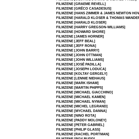
FILMZENE [GRAEME REVELL]
FILMZENE [GRÉCO CASADESUS]
FILMZENE [HANS ZIMMER & JAMES NEWTON HO
FILMZENE [HARALD KLOSER & THOMAS WANDE
FILMZENE [HARALD KLOSER]
FILMZENE [HARRY GREGSON-WILLIAMS]
FILMZENE [HOWARD SHORE]
FILMZENE [JAMES HORNER]
FILMZENE [JEFF BEAL]
FILMZENE [JEFF RONA]
FILMZENE [JOHN BARRY]
FILMZENE [JOHN OTTMAN]
FILMZENE [JOHN WILLIAMS]
FILMZENE [JOSÉ PADILLA]
FILMZENE [JOSEPH LODUCA]
FILMZENE [KOLTAY GERGELY]
FILMZENE [LENNIE NIEHAUS]
FILMZENE [MARK ISHAM]
FILMZENE [MARTIN PHIPPS]
FILMZENE [MICHAEL GIACCHINO]
FILMZENE [MICHAEL KAMEN]
FILMZENE [MICHAEL NYMAN]
FILMZENE [MICHEL LEGRAND]
FILMZENE [MYCHAEL DANNA]
FILMZENE [NINO ROTA]
FILMZENE [PADDY MOLONEY]
FILMZENE [PETER GABRIEL]
FILMZENE [PHILIP GLASS]
FILMZENE [RACHEL PORTMAN]
FILMZENE [ROY BUDD]