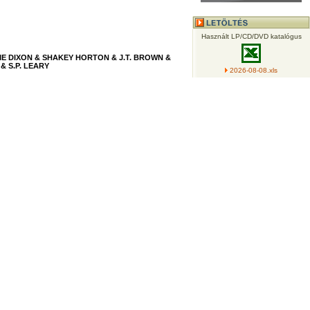
Használt LP/CD/DVD katalógus
E DIXON & SHAKEY HORTON & J.T. BROWN &
 S.P. LEARY
2026-08-08.xls