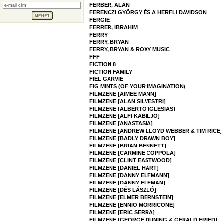
FERBER, ALAN
FERENCZI GYÖRGY ÉS A HERFLI DAVIDSON
FERGIE
FERRER, IBRAHIM
FERRY
FERRY, BRYAN
FERRY, BRYAN & ROXY MUSIC
FFF
FICTION 8
FICTION FAMILY
FIEL GARVIE
FIG MINTS (OF YOUR IMAGINATION)
FILMZENE [AIMEE MANN]
FILMZENE [ALAN SILVESTRI]
FILMZENE [ALBERTO IGLESIAS]
FILMZENE [ALFI KABILJO]
FILMZENE [ANASTASIA]
FILMZENE [ANDREW LLOYD WEBBER & TIM RICE
FILMZENE [BADLY DRAWN BOY]
FILMZENE [BRIAN BENNETT]
FILMZENE [CARMINE COPPOLA]
FILMZENE [CLINT EASTWOOD]
FILMZENE [DANIEL HART]
FILMZENE [DANNY ELFMANN]
FILMZENE [DANNY ELFMAN]
FILMZENE [DÉS LÁSZLÓ]
FILMZENE [ELMER BERNSTEIN]
FILMZENE [ENNIO MORRICONE]
FILMZENE [ERIC SERRA]
FILMZENE [GEORGE DUNING & GERALD FRIED]