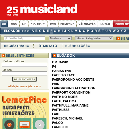
Felhasználónév
F.R. DAVID
F4
Jelszó
FÁBIÁN ÉVA
FACE TO FACE
FAERGROUND ACCIDENTS
FAIN
elfelejtettem a jelszavam
FAIRGROUND ATTRACTION
FAIRPORT CONVENTION
FAITH NO MORE
FAITH, PALOMA
FAITHFULL, MARIANNE
FAITHLESS
FAKE
FAKESCH, MICHAEL
FALCO
FAMILJEN