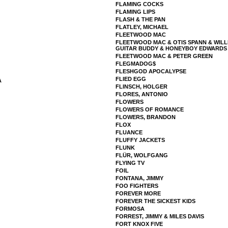
FLAMING COCKS
FLAMING LIPS
FLASH & THE PAN
FLATLEY, MICHAEL
FLEETWOOD MAC
FLEETWOOD MAC & OTIS SPANN & WILLI
GUITAR BUDDY & HONEYBOY EDWARDS &
FLEETWOOD MAC & PETER GREEN
FLEGMADOG$
FLESHGOD APOCALYPSE
FLIED EGG
A
FLINSCH, HOLGER
FLORES, ANTONIO
FLOWERS
FLOWERS OF ROMANCE
FLOWERS, BRANDON
FLOX
FLUANCE
FLUFFY JACKETS
FLUNK
FLÜR, WOLFGANG
FLYING TV
FOIL
FONTANA, JIMMY
FOO FIGHTERS
FOREVER MORE
FOREVER THE SICKEST KIDS
FORMOSA
FORREST, JIMMY & MILES DAVIS
FORT KNOX FIVE