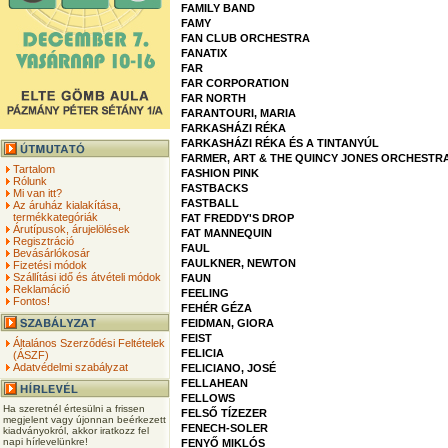
FAMILY BAND
FAMY
FAN CLUB ORCHESTRA
FANATIX
FAR
FAR CORPORATION
FAR NORTH
FARANTOURI, MARIA
FARKASHÁZI RÉKA
FARKASHÁZI RÉKA ÉS A TINTANYÚL
FARMER, ART & THE QUINCY JONES ORCHESTR
Tartalom
FASHION PINK
Rólunk
FASTBACKS
Mi van itt?
FASTBALL
Az áruház kialakítása,
termékkategóriák
FAT FREDDY'S DROP
Árutípusok, árujelölések
FAT MANNEQUIN
Regisztráció
FAUL
Bevásárlókosár
FAULKNER, NEWTON
Fizetési módok
Szállítási idő és átvételi módok
FAUN
Reklamáció
FEELING
Fontos!
FEHÉR GÉZA
FEIDMAN, GIORA
FEIST
Általános Szerződési Feltételek
FELICIA
(ÁSZF)
Adatvédelmi szabályzat
FELICIANO, JOSÉ
FELLAHEAN
FELLOWS
Ha szeretnél értesülni a frissen
FELSŐ TÍZEZER
megjelent vagy újonnan beérkezett
FENECH-SOLER
kiadványokról, akkor iratkozz fel
napi hírlevelünkre!
FENYŐ MIKLÓS