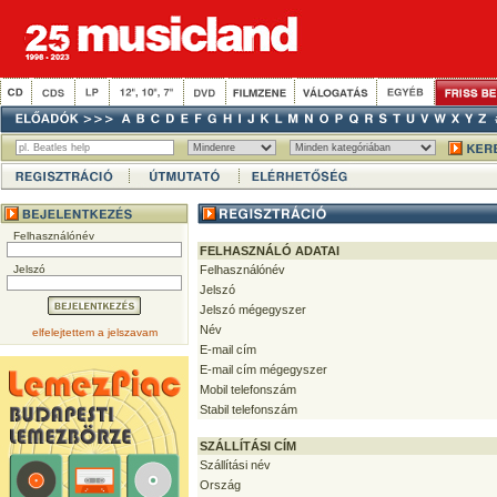
Felhasználónév
FELHASZNÁLÓ ADATAI
Jelszó
Felhasználónév
Jelszó
Jelszó mégegyszer
Név
elfelejtettem a jelszavam
E-mail cím
E-mail cím mégegyszer
Mobil telefonszám
Stabil telefonszám
SZÁLLÍTÁSI CÍM
Szállítási név
Ország