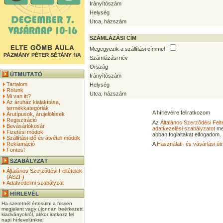
Irányítószám
Helység
Utca, házszám
SZÁMLÁZÁSI CÍM
Megegyezik a szállítási címmel
Számlázási név
Ország
Irányítószám
Tartalom
Helység
Rólunk
Utca, házszám
Mi van itt?
Az áruház kialakítása,
termékkategóriák
A hírlevélre feliratkozom
Árutípusok, árujelölések
Regisztráció
Az
Általános Szerződési Felt
Bevásárlókosár
adatkezelési szabályzatot
me
Fizetési módok
abban foglaltakat elfogadom.
Szállítási idő és átvételi módok
Reklamáció
A
Használati- és vásárlási út
Fontos!
Általános Szerződési Feltételek
(ÁSZF)
Adatvédelmi szabályzat
Ha szeretnél értesülni a frissen
megjelent vagy újonnan beérkezett
kiadványokról, akkor iratkozz fel
napi hírlevelünkre!