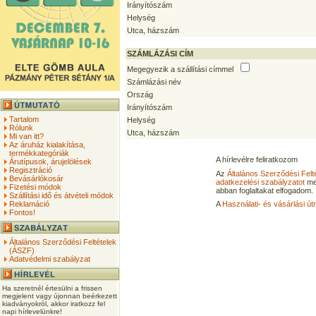
Irányítószám
Helység
Utca, házszám
SZÁMLÁZÁSI CÍM
Megegyezik a szállítási címmel
Számlázási név
Ország
Irányítószám
Tartalom
Helység
Rólunk
Utca, házszám
Mi van itt?
Az áruház kialakítása,
termékkategóriák
A hírlevélre feliratkozom
Árutípusok, árujelölések
Regisztráció
Az
Általános Szerződési Felt
Bevásárlókosár
adatkezelési szabályzatot
me
Fizetési módok
abban foglaltakat elfogadom.
Szállítási idő és átvételi módok
Reklamáció
A
Használati- és vásárlási út
Fontos!
Általános Szerződési Feltételek
(ÁSZF)
Adatvédelmi szabályzat
Ha szeretnél értesülni a frissen
megjelent vagy újonnan beérkezett
kiadványokról, akkor iratkozz fel
napi hírlevelünkre!