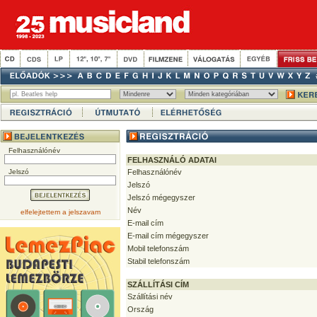
Felhasználónév
FELHASZNÁLÓ ADATAI
Jelszó
Felhasználónév
Jelszó
Jelszó mégegyszer
Név
elfelejtettem a jelszavam
E-mail cím
E-mail cím mégegyszer
Mobil telefonszám
Stabil telefonszám
SZÁLLÍTÁSI CÍM
Szállítási név
Ország