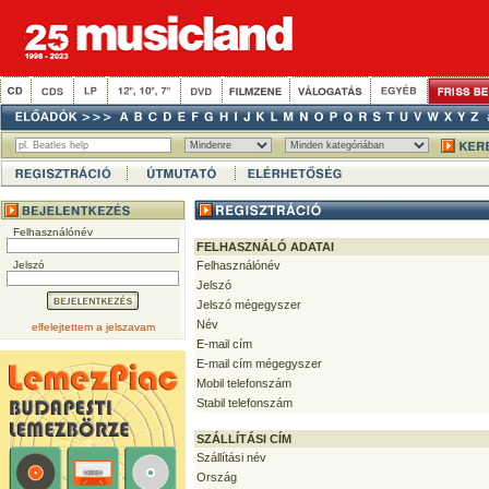
Felhasználónév
FELHASZNÁLÓ ADATAI
Jelszó
Felhasználónév
Jelszó
Jelszó mégegyszer
Név
elfelejtettem a jelszavam
E-mail cím
E-mail cím mégegyszer
Mobil telefonszám
Stabil telefonszám
SZÁLLÍTÁSI CÍM
Szállítási név
Ország