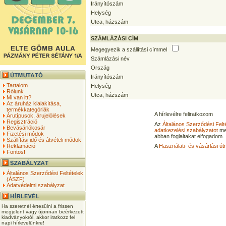
Irányítószám
Helység
Utca, házszám
SZÁMLÁZÁSI CÍM
Megegyezik a szállítási címmel
Számlázási név
Ország
Irányítószám
Tartalom
Helység
Rólunk
Utca, házszám
Mi van itt?
Az áruház kialakítása,
termékkategóriák
A hírlevélre feliratkozom
Árutípusok, árujelölések
Regisztráció
Az
Általános Szerződési Felt
Bevásárlókosár
adatkezelési szabályzatot
me
Fizetési módok
abban foglaltakat elfogadom.
Szállítási idő és átvételi módok
Reklamáció
A
Használati- és vásárlási út
Fontos!
Általános Szerződési Feltételek
(ÁSZF)
Adatvédelmi szabályzat
Ha szeretnél értesülni a frissen
megjelent vagy újonnan beérkezett
kiadványokról, akkor iratkozz fel
napi hírlevelünkre!