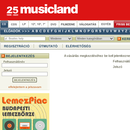
A vásárlás megkezdéséhez be kell jelentkezne
Felhasználó
Felhasználónév
Jelszó
Jelszó
elfelejtettem a jelszavam