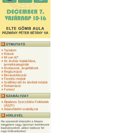
Tartalom
Rólunk
Mi van itt?
Az áruház kialakítása,
termékkategóriák
Árutípusok, árujelölések
Regisztráció
Bevásárlókosár
Fizetési módok
Szállítási idő és átvételi módok
Reklamáció
Fontos!
Általános Szerződési Feltételek
(ÁSZF)
Adatvédelmi szabályzat
Ha szeretnél értesülni a frissen
megjelent vagy újonnan beérkezett
kiadványokról, akkor iratkozz fel
napi hírlevelünkre!