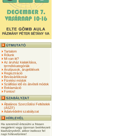
Tartalom
Rólunk
Mi van itt?
Az áruház kialakítása,
termékkategóriák
Árutípusok, árujelölések
Regisztráció
Bevásárlókosár
Fizetési módok
Szállítási idő és átvételi módok
Reklamáció
Fontos!
Általános Szerződési Feltételek
(ÁSZF)
Adatvédelmi szabályzat
Ha szeretnél értesülni a frissen
megjelent vagy újonnan beérkezett
kiadványokról, akkor iratkozz fel
napi hírlevelünkre!