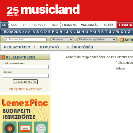
A vásárlás megkezdéséhez be kell jelentkezne
Felhasználó
Felhasználónév
Jelszó
Jelszó
elfelejtettem a jelszavam