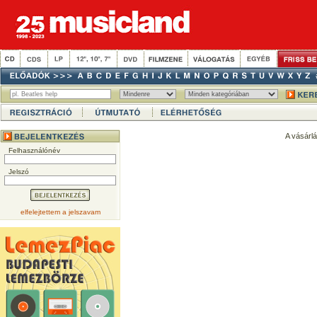
A vásárl
Felhasználónév
Jelszó
elfelejtettem a jelszavam