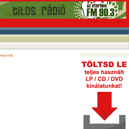
egisztrálj
.