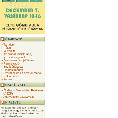
Tartalom
Rólunk
Mi van itt?
Az áruház kialakítása,
termékkategóriák
Árutípusok, árujelölések
Regisztráció
Bevásárlókosár
Fizetési módok
Szállítási idő és átvételi módok
Reklamáció
Fontos!
Általános Szerződési Feltételek
(ÁSZF)
Adatvédelmi szabályzat
Ha szeretnél értesülni a frissen
megjelent vagy újonnan beérkezett
kiadványokról, akkor iratkozz fel
napi hírlevelünkre!