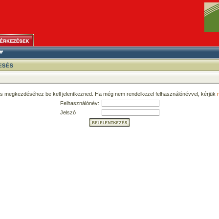
ás megkezdéséhez be kell jelentkezned. Ha még nem rendelkezel felhasználónévvel, kérjük
r
Felhasználónév:
Jelszó