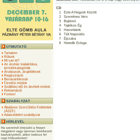
CD
1
Este A Hegyek Között
2
Szerelmes Vers
3
Bujdosó
4
Tajtékos Ég
5
Hasonlatok
6
Téli Napsütés
7
Éjszaka
8
Hetedik Ecloga
Tartalom
Rólunk
Mi van itt?
Az áruház kialakítása,
termékkategóriák
Árutípusok, árujelölések
Regisztráció
Bevásárlókosár
Fizetési módok
Szállítási idő és átvételi módok
Reklamáció
Fontos!
Általános Szerződési Feltételek
(ÁSZF)
Adatvédelmi szabályzat
Ha szeretnél értesülni a frissen
megjelent vagy újonnan beérkezett
kiadványokról, akkor iratkozz fel
napi hírlevelünkre!