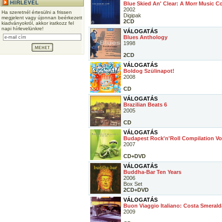
Blue Skied An' Clear: A Morr Music C
2002
Ha szeretnél értesülni a frissen
Digipak
megjelent vagy újonnan beérkezett
2CD
kiadványokról, akkor iratkozz fel
napi hírlevelünkre!
VÁLOGATÁS
Blues Anthology
1998
2CD
VÁLOGATÁS
Boldog Szülinapot!
2008
CD
VÁLOGATÁS
Brazilian Beats 6
2005
CD
VÁLOGATÁS
Budapest Rock'n'Roll Compilation Vo
2007
CD+DVD
VÁLOGATÁS
Buddha-Bar Ten Years
2006
Box Set
2CD+DVD
VÁLOGATÁS
Buon Viaggio Italiano: Costa Smerald
2009