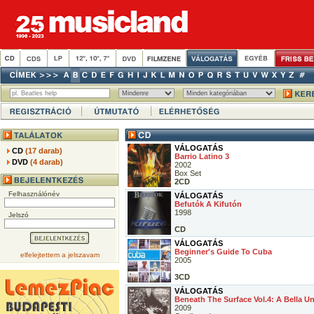
VÁLOGATÁS
CD
(17 darab)
Barrio Latino 3
DVD
(4 darab)
2002
Box Set
2CD
Felhasználónév
VÁLOGATÁS
Befutók A Kifutón
1998
Jelszó
CD
VÁLOGATÁS
Beginner's Guide To Cuba
elfelejtettem a jelszavam
2005
3CD
VÁLOGATÁS
Beneath The Surface Vol.4: A Bella U
2009