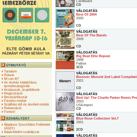
Cardboard
CD
VÁLOGATÁS
Best Of 2004
2005
CD
VÁLOGATÁS
Best Of The Bands
2009
CD
VÁLOGATÁS
Big Beat Elite Repeat
1998
Fatbox
3CD
Tartalom
VÁLOGATÁS
Rólunk
Bionom: Monoid 2nd Label Compilat
Mi van itt?
2001
Az áruház kialakítása,
termékkategóriák
CD
Árutípusok, árujelölések
Regisztráció
VÁLOGATÁS
Bevásárlókosár
Bird Up! The Charlie Parker Remix Pro
Fizetési módok
2003
Szállítási idő és átvételi módok
USA import
Reklamáció
CD
Fontos!
VÁLOGATÁS
Blue Rose Collection Vol.7
2001
Általános Szerződési Feltételek
(ÁSZF)
2CD
Adatvédelmi szabályzat
VÁLOGATÁS