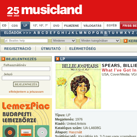
Felhasználónév
SPEARS, BILLI
What I've Got I
Jelszó
USA, Cover/Media: VG/
elfelejtettem a jelszavam
Típus:
LP
Megjelenés:
1976
Kiadó:
United Artists
Katalógus szám:
UA-LA608G
Állapot:
Használt
Szállítási idő:
Kiszállítás kb. 2-3 nap vagy személyes