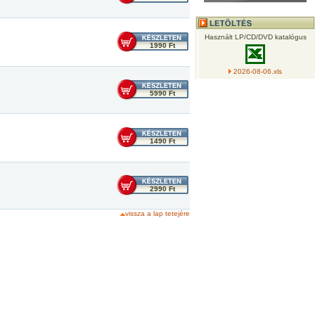
Használt LP/CD/DVD katalógus
1990 Ft
2026-08-06.xls
5990 Ft
1490 Ft
2990 Ft
vissza a lap tetejére