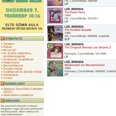
UK, Cover/Media: NM/NM
LP
LEE, BRENDA
The Early Years
1984
UK, Cover/Media: VG/VG+
LP
LEE, BRENDA
The Golden Decade
1985
UK, Cover/Media: NM/NM, Gatefold
2LP
Tartalom
LEE, BRENDA
Rólunk
The Original Brenda Lee Volume 2
Mi van itt?
Az áruház kialakítása,
Germany, Cover/Media: VG+/NM
termékkategóriák
LP
Árutípusok, árujelölések
LEE, BRENDA
Regisztráció
Wiedersehn Ist Wunderschön
Bevásárlókosár
1985
Fizetési módok
Germany, Cover/Media: NM/NM, Gatefol
Szállítási idő és átvételi módok
LP
Reklamáció
Fontos!
Általános Szerződési Feltételek
(ÁSZF)
Adatvédelmi szabályzat
Ha szeretnél értesülni a frissen
megjelent vagy újonnan beérkezett
kiadványokról, akkor iratkozz fel
napi hírlevelünkre!