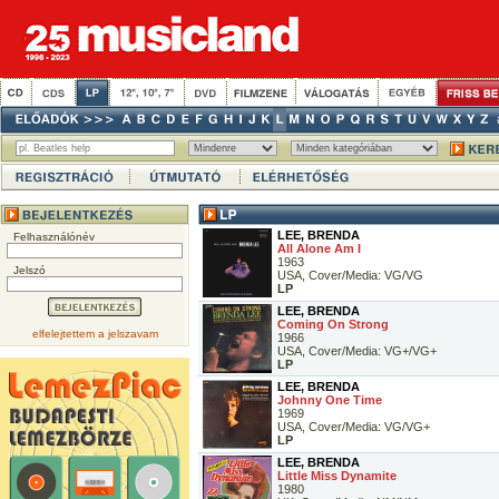
LEE, BRENDA
Felhasználónév
All Alone Am I
1963
Jelszó
USA, Cover/Media: VG/VG
LP
LEE, BRENDA
Coming On Strong
elfelejtettem a jelszavam
1966
USA, Cover/Media: VG+/VG+
LP
LEE, BRENDA
Johnny One Time
1969
USA, Cover/Media: VG/VG+
LP
LEE, BRENDA
Little Miss Dynamite
1980