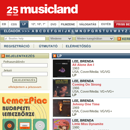
LEE, BRENDA
Felhasználónév
All Alone Am I
1963
Jelszó
USA, Cover/Media: VG/VG
LP
LEE, BRENDA
Coming On Strong
elfelejtettem a jelszavam
1966
USA, Cover/Media: VG+/VG+
LP
LEE, BRENDA
Johnny One Time
1969
USA, Cover/Media: VG/VG+
LP
LEE, BRENDA
Little Miss Dynamite
1980