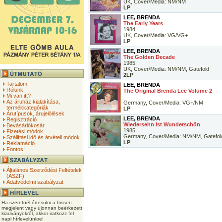
UK, Cover/Media: NM/NM
LP
LEE, BRENDA
The Early Years
1984
UK, Cover/Media: VG/VG+
LP
LEE, BRENDA
The Golden Decade
1985
UK, Cover/Media: NM/NM, Gatefold
2LP
Tartalom
LEE, BRENDA
Rólunk
The Original Brenda Lee Volume 2
Mi van itt?
Az áruház kialakítása,
Germany, Cover/Media: VG+/NM
termékkategóriák
LP
Árutípusok, árujelölések
LEE, BRENDA
Regisztráció
Wiedersehn Ist Wunderschön
Bevásárlókosár
1985
Fizetési módok
Germany, Cover/Media: NM/NM, Gatefol
Szállítási idő és átvételi módok
LP
Reklamáció
Fontos!
Általános Szerződési Feltételek
(ÁSZF)
Adatvédelmi szabályzat
Ha szeretnél értesülni a frissen
megjelent vagy újonnan beérkezett
kiadványokról, akkor iratkozz fel
napi hírlevelünkre!