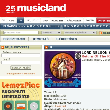
Felhasználónév
LORD NELSON 
Return Of The 
Jelszó
Germany import, Cove
elfelejtettem a jelszavam
Típus:
LP
Megjelenés:
1968
Kiadó:
Metronome
Katalógus szám:
HLP 10 213
Állapot:
Használt
Szállítási idő:
Kiszállítás kb. 2-3 nap vagy személyes