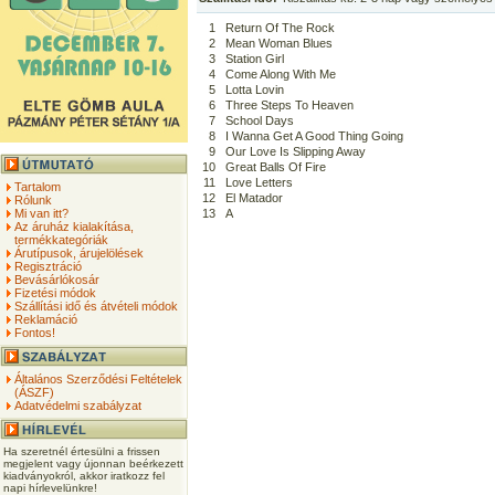
1
Return Of The Rock
2
Mean Woman Blues
3
Station Girl
4
Come Along With Me
5
Lotta Lovin
6
Three Steps To Heaven
7
School Days
8
I Wanna Get A Good Thing Going
9
Our Love Is Slipping Away
10
Great Balls Of Fire
11
Love Letters
Tartalom
12
El Matador
Rólunk
Mi van itt?
13
A
Az áruház kialakítása,
termékkategóriák
Árutípusok, árujelölések
Regisztráció
Bevásárlókosár
Fizetési módok
Szállítási idő és átvételi módok
Reklamáció
Fontos!
Általános Szerződési Feltételek
(ÁSZF)
Adatvédelmi szabályzat
Ha szeretnél értesülni a frissen
megjelent vagy újonnan beérkezett
kiadványokról, akkor iratkozz fel
napi hírlevelünkre!