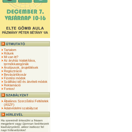
Tartalom
Rólunk
Mi van itt?
Az áruház kialakítása,
termékkategóriák
Árutípusok, árujelölések
Regisztráció
Bevásárlókosár
Fizetési módok
Szállítási idő és átvételi módok
Reklamáció
Fontos!
Általános Szerződési Feltételek
(ÁSZF)
Adatvédelmi szabályzat
Ha szeretnél értesülni a frissen
megjelent vagy újonnan beérkezett
kiadványokról, akkor iratkozz fel
napi hírlevelünkre!