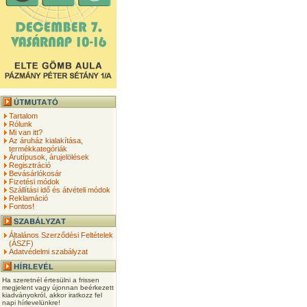
Tartalom
Rólunk
Mi van itt?
Az áruház kialakítása,
termékkategóriák
Árutípusok, árujelölések
Regisztráció
Bevásárlókosár
Fizetési módok
Szállítási idő és átvételi módok
Reklamáció
Fontos!
Általános Szerződési Feltételek
(ÁSZF)
Adatvédelmi szabályzat
Ha szeretnél értesülni a frissen
megjelent vagy újonnan beérkezett
kiadványokról, akkor iratkozz fel
napi hírlevelünkre!