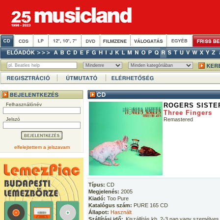
Felhasználónév
ROGERS SISTE
Three Fingers
Jelszó
Remastered
elfelejtettem a jelszavam
Típus:
CD
Megjelenés:
2005
Kiadó:
Too Pure
Katalógus szám:
PURE 165 CD
Állapot:
Használt
Szállítási idő:
Kiszállítás kb. 2-3 nap vagy személyes