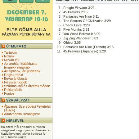
1
Freight Elevator 3:21
2
45 Prayers 2:16
3
Fantasies Are Nice 3:11
4
The Secrets Of Civilization 3:29
5
Check Level 3:20
6
Five Months 2:51
7
You Won't Believe It 3:00
8
Zig Zag Wanderer 3:03
9
Object 3:05
10
Fantasies Are Nice (French) 3:15
11
45 Prayers (Japanese) 2:20
Tartalom
Rólunk
Mi van itt?
Az áruház kialakítása,
termékkategóriák
Árutípusok, árujelölések
Regisztráció
Bevásárlókosár
Fizetési módok
Szállítási idő és átvételi módok
Reklamáció
Fontos!
Általános Szerződési Feltételek
(ÁSZF)
Adatvédelmi szabályzat
Ha szeretnél értesülni a frissen
megjelent vagy újonnan beérkezett
kiadványokról, akkor iratkozz fel
napi hírlevelünkre!