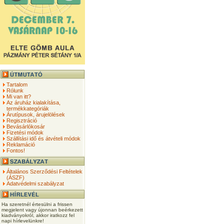
Tartalom
Rólunk
Mi van itt?
Az áruház kialakítása,
termékkategóriák
Árutípusok, árujelölések
Regisztráció
Bevásárlókosár
Fizetési módok
Szállítási idő és átvételi módok
Reklamáció
Fontos!
Általános Szerződési Feltételek
(ÁSZF)
Adatvédelmi szabályzat
Ha szeretnél értesülni a frissen
megjelent vagy újonnan beérkezett
kiadványokról, akkor iratkozz fel
napi hírlevelünkre!