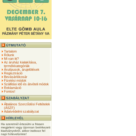
Tartalom
Rólunk
Mi van itt?
Az áruház kialakítása,
termékkategóriák
Árutípusok, árujelölések
Regisztráció
Bevásárlókosár
Fizetési módok
Szállítási idő és átvételi módok
Reklamáció
Fontos!
Általános Szerződési Feltételek
(ÁSZF)
Adatvédelmi szabályzat
Ha szeretnél értesülni a frissen
megjelent vagy újonnan beérkezett
kiadványokról, akkor iratkozz fel
napi hírlevelünkre!