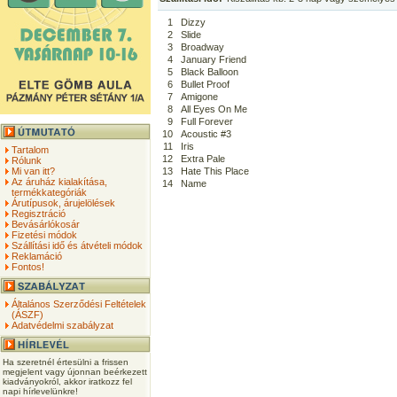
1
Dizzy
2
Slide
3
Broadway
4
January Friend
5
Black Balloon
6
Bullet Proof
7
Amigone
8
All Eyes On Me
9
Full Forever
10
Acoustic #3
11
Iris
Tartalom
12
Extra Pale
Rólunk
Mi van itt?
13
Hate This Place
Az áruház kialakítása,
14
Name
termékkategóriák
Árutípusok, árujelölések
Regisztráció
Bevásárlókosár
Fizetési módok
Szállítási idő és átvételi módok
Reklamáció
Fontos!
Általános Szerződési Feltételek
(ÁSZF)
Adatvédelmi szabályzat
Ha szeretnél értesülni a frissen
megjelent vagy újonnan beérkezett
kiadványokról, akkor iratkozz fel
napi hírlevelünkre!