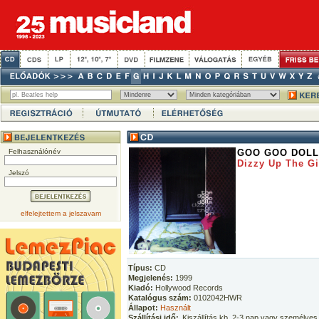
Felhasználónév
GOO GOO DOL
Dizzy Up The Gi
Jelszó
elfelejtettem a jelszavam
Típus:
CD
Megjelenés:
1999
Kiadó:
Hollywood Records
Katalógus szám:
0102042HWR
Állapot:
Használt
Szállítási idő:
Kiszállítás kb. 2-3 nap vagy személyes