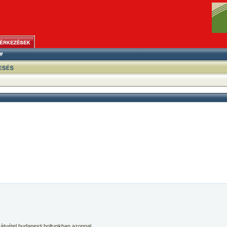
 átvétel budapesti boltunkban azonnal