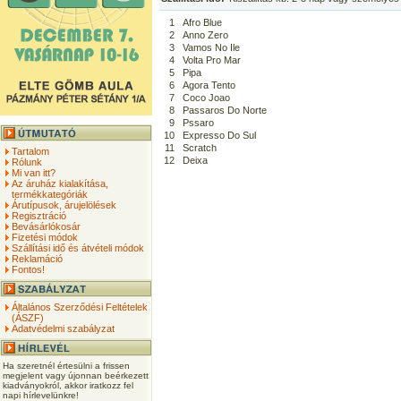
1
Afro Blue
2
Anno Zero
3
Vamos No Ile
4
Volta Pro Mar
5
Pipa
6
Agora Tento
7
Coco Joao
8
Passaros Do Norte
9
Pssaro
10
Expresso Do Sul
11
Scratch
Tartalom
12
Deixa
Rólunk
Mi van itt?
Az áruház kialakítása,
termékkategóriák
Árutípusok, árujelölések
Regisztráció
Bevásárlókosár
Fizetési módok
Szállítási idő és átvételi módok
Reklamáció
Fontos!
Általános Szerződési Feltételek
(ÁSZF)
Adatvédelmi szabályzat
Ha szeretnél értesülni a frissen
megjelent vagy újonnan beérkezett
kiadványokról, akkor iratkozz fel
napi hírlevelünkre!