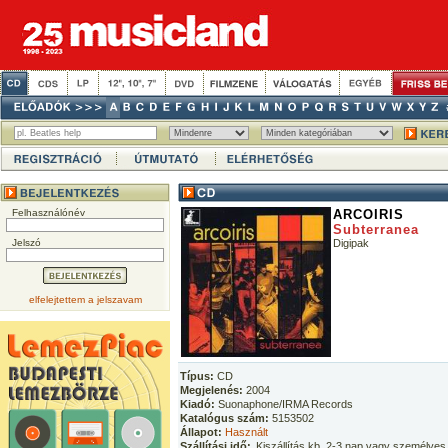
Felhasználónév
ARCOIRIS
Subterranea
Jelszó
Digipak
elfelejtettem a jelszavam
Típus:
CD
Megjelenés:
2004
Kiadó:
Suonaphone/IRMA Records
Katalógus szám:
5153502
Állapot:
Használt
Szállítási idő:
Kiszállítás kb. 2-3 nap vagy személyes