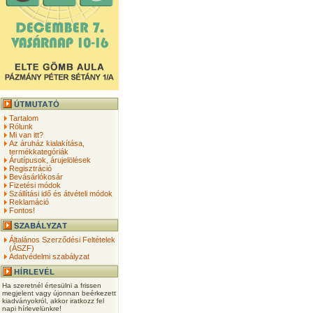
Tartalom
Rólunk
Mi van itt?
Az áruház kialakítása,
termékkategóriák
Árutípusok, árujelölések
Regisztráció
Bevásárlókosár
Fizetési módok
Szállítási idő és átvételi módok
Reklamáció
Fontos!
Általános Szerződési Feltételek
(ÁSZF)
Adatvédelmi szabályzat
Ha szeretnél értesülni a frissen
megjelent vagy újonnan beérkezett
kiadványokról, akkor iratkozz fel
napi hírlevelünkre!