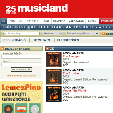
AMON AMARTH
Felhasználónév
The Avenger
2009
Jelszó
Digipak, Remastered
2CD
AMON AMARTH
The Crusher
elfelejtettem a jelszavam
2009
Digipak, Limited Edition, Remastered
2CD
AMON AMARTH
Versus The World
2009
Digipak, Limited Edition, Remastered
2CD