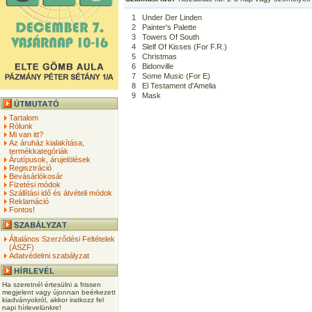
1
Under Der Linden
2
Painter's Palette
3
Towers Of South
4
Slelf Of Kisses (For F.R.)
5
Christmas
6
Bidonville
7
Some Music (For E)
8
El Testament d'Amelia
9
Mask
Tartalom
Rólunk
Mi van itt?
Az áruház kialakítása,
termékkategóriák
Árutípusok, árujelölések
Regisztráció
Bevásárlókosár
Fizetési módok
Szállítási idő és átvételi módok
Reklamáció
Fontos!
Általános Szerződési Feltételek
(ÁSZF)
Adatvédelmi szabályzat
Ha szeretnél értesülni a frissen
megjelent vagy újonnan beérkezett
kiadványokról, akkor iratkozz fel
napi hírlevelünkre!