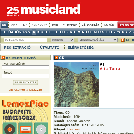
Felhasználónév
AT
Alia Terra
Jelszó
elfelejtettem a jelszavam
Típus:
CD
Megjelenés:
1994
Kiadó:
Tandem Records
Katalógus szám:
TR-HSJR 2005
Állapot:
Használt
Szállítási idő:
Kiszállítás kb. 2-3 nap vagy személyes