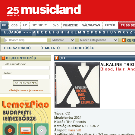
Felhasználónév
ALKALINE TRIO
Blood, Hair, An
Jelszó
elfelejtettem a jelszavam
Típus:
CD
Megjelenés:
2024
Kiadó:
Rise Records
Katalógus szám:
RISE 536-2
Állapot:
Használt
Szállítási idő:
Kiszállítás kb. 2-3 nap vagy személyes