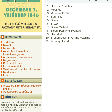
1
Hot For Preacher
2
Meet Me
3
Versions Of You
4
Bad Time
5
Scars
6
Break
7
Shake With Me
8
Blood, Hair, And Eyeballs
9
Hinterlude
10
Broken Down In A Time Machine
11
Teenage Heart
Tartalom
Rólunk
Mi van itt?
Az áruház kialakítása,
termékkategóriák
Árutípusok, árujelölések
Regisztráció
Bevásárlókosár
Fizetési módok
Szállítási idő és átvételi módok
Reklamáció
Fontos!
Általános Szerződési Feltételek
(ÁSZF)
Adatvédelmi szabályzat
Ha szeretnél értesülni a frissen
megjelent vagy újonnan beérkezett
kiadványokról, akkor iratkozz fel
napi hírlevelünkre!