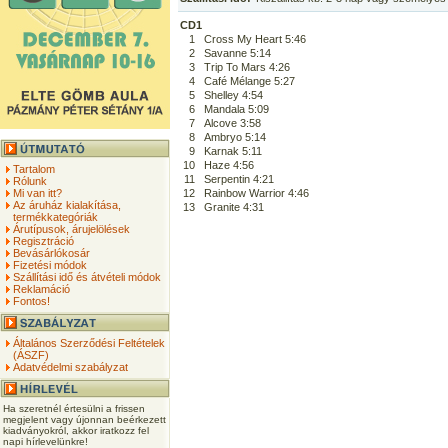
CD1
1
Cross My Heart 5:46
2
Savanne 5:14
3
Trip To Mars 4:26
4
Café Mélange 5:27
5
Shelley 4:54
6
Mandala 5:09
7
Alcove 3:58
8
Ambryo 5:14
9
Karnak 5:11
10
Haze 4:56
Tartalom
11
Serpentin 4:21
Rólunk
Mi van itt?
12
Rainbow Warrior 4:46
Az áruház kialakítása,
13
Granite 4:31
termékkategóriák
Árutípusok, árujelölések
Regisztráció
Bevásárlókosár
Fizetési módok
Szállítási idő és átvételi módok
Reklamáció
Fontos!
Általános Szerződési Feltételek
(ÁSZF)
Adatvédelmi szabályzat
Ha szeretnél értesülni a frissen
megjelent vagy újonnan beérkezett
kiadványokról, akkor iratkozz fel
napi hírlevelünkre!