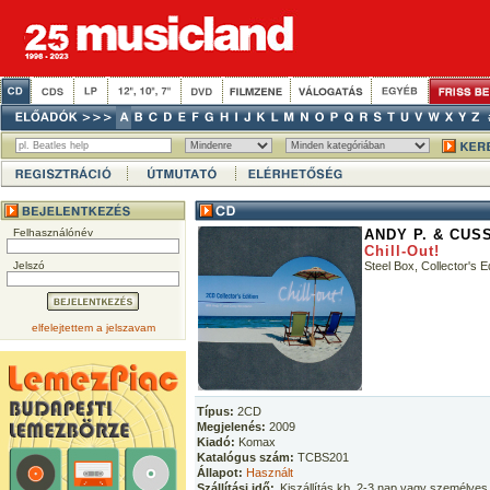
Felhasználónév
ANDY P. & CUS
Chill-Out!
Jelszó
Steel Box, Collector's Ed
elfelejtettem a jelszavam
Típus:
2CD
Megjelenés:
2009
Kiadó:
Komax
Katalógus szám:
TCBS201
Állapot:
Használt
Szállítási idő:
Kiszállítás kb. 2-3 nap vagy személyes