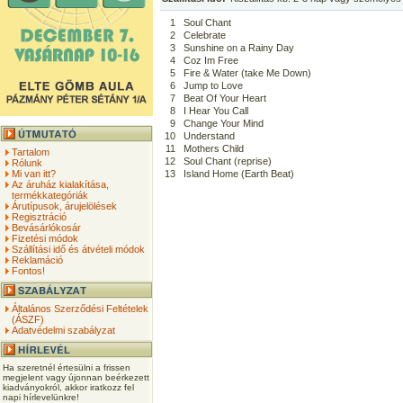
1
Soul Chant
2
Celebrate
3
Sunshine on a Rainy Day
4
Coz Im Free
5
Fire & Water (take Me Down)
6
Jump to Love
7
Beat Of Your Heart
8
I Hear You Call
9
Change Your Mind
10
Understand
11
Mothers Child
Tartalom
12
Soul Chant (reprise)
Rólunk
Mi van itt?
13
Island Home (Earth Beat)
Az áruház kialakítása,
termékkategóriák
Árutípusok, árujelölések
Regisztráció
Bevásárlókosár
Fizetési módok
Szállítási idő és átvételi módok
Reklamáció
Fontos!
Általános Szerződési Feltételek
(ÁSZF)
Adatvédelmi szabályzat
Ha szeretnél értesülni a frissen
megjelent vagy újonnan beérkezett
kiadványokról, akkor iratkozz fel
napi hírlevelünkre!