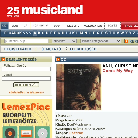
Felhasználónév
ANU, CHRISTIN
Come My Way
Jelszó
elfelejtettem a jelszavam
Típus:
CD
Megjelenés:
2000
Kiadó:
Edel/Mushroom
Katalógus szám:
012878-2MSH
Állapot:
Használt
Szállítási idő:
Kiszállítás kb. 2-3 nap vagy személyes