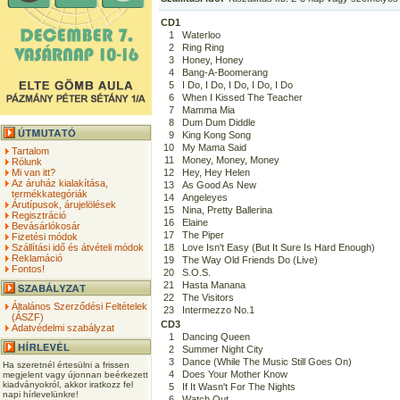
CD1
1
Waterloo
2
Ring Ring
3
Honey, Honey
4
Bang-A-Boomerang
5
I Do, I Do, I Do, I Do, I Do
6
When I Kissed The Teacher
7
Mamma Mia
8
Dum Dum Diddle
9
King Kong Song
10
My Mama Said
Tartalom
11
Money, Money, Money
Rólunk
Mi van itt?
12
Hey, Hey Helen
Az áruház kialakítása,
13
As Good As New
termékkategóriák
14
Angeleyes
Árutípusok, árujelölések
15
Nina, Pretty Ballerina
Regisztráció
16
Elaine
Bevásárlókosár
17
The Piper
Fizetési módok
Szállítási idő és átvételi módok
18
Love Isn't Easy (But It Sure Is Hard Enough)
Reklamáció
19
The Way Old Friends Do (Live)
Fontos!
20
S.O.S.
21
Hasta Manana
22
The Visitors
Általános Szerződési Feltételek
23
Intermezzo No.1
(ÁSZF)
CD3
Adatvédelmi szabályzat
1
Dancing Queen
2
Summer Night City
3
Dance (While The Music Still Goes On)
Ha szeretnél értesülni a frissen
4
Does Your Mother Know
megjelent vagy újonnan beérkezett
kiadványokról, akkor iratkozz fel
5
If It Wasn't For The Nights
napi hírlevelünkre!
6
Watch Out