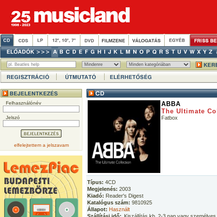
Felhasználónév
ABBA
The Ultimate Co
Jelszó
Fatbox
elfelejtettem a jelszavam
Típus:
4CD
Megjelenés:
2003
Kiadó:
Reader's Digest
Katalógus szám:
9810925
Állapot:
Használt
Szállítási idő:
Kiszállítás kb. 2-3 nap vagy személyes