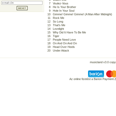
7
Voulez-Vous
8
He Is Your Brother
9
Hole In Your Soul
10
Gimme! Gimme! Gimme! (A Man After Midnight)
11
Rock Me
12
So Long
13
That's Me
14
Lovelight
15
Why Did It Have To Be Me
16
Tiger
17
People Need Love
18
On And On And On
19
Head Over Heels
20
Under Attack
musicland v3.0 copyr
Az online fizetést a Barion Payment 