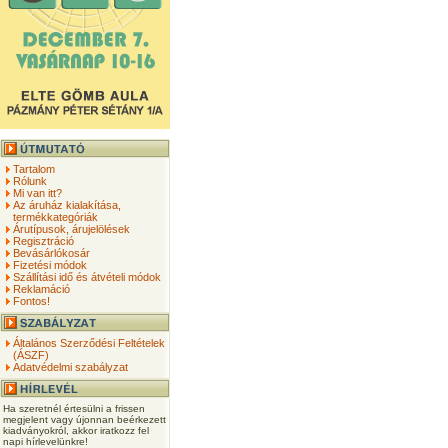
Tartalom
Rólunk
Mi van itt?
Az áruház kialakítása,
termékkategóriák
Árutípusok, árujelölések
Regisztráció
Bevásárlókosár
Fizetési módok
Szállítási idő és átvételi módok
Reklamáció
Fontos!
Általános Szerződési Feltételek
(ÁSZF)
Adatvédelmi szabályzat
Ha szeretnél értesülni a frissen
megjelent vagy újonnan beérkezett
kiadványokról, akkor iratkozz fel
napi hírlevelünkre!